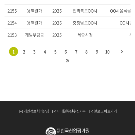
2155
용역원가
2026
전라북도OO시
OO시음식물
2154
용역원가
2026
충청남도OO시
OO시공
2153
개발부담금
2025
세종시청
세
1
2
3
4
5
6
7
8
9
10
개인정보처리방침
이메일무단수집거부
블로그 바로가기