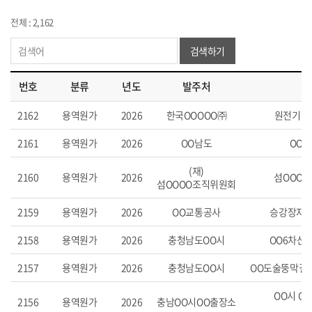
전체 : 2,162
검색하기
번호
분류
년도
발주처
2162
용역원가
2026
한국OOOOO㈜
원전기전
2161
용역원가
2026
OO남도
OO
(재)
2160
용역원가
2026
섬OOO
섬OOOO조직위원회
2159
용역원가
2026
OO교통공사
승강장자
2158
용역원가
2026
충청남도OO시
OO6차산
2157
용역원가
2026
충청남도OO시
OO도술뚱막걸
OO시 O
2156
용역원가
2026
충남OO시OO출장소