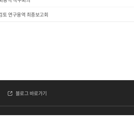
 검토 연구용역 최종보고회
블로그 바로가기
평가원
이사장 : 김재열
사업자 등록번호 : 409-82-16030
전화 
023 재단법인 한국산업평가원. ALL RIGHTS RESERVED.
Designed by WebSite.