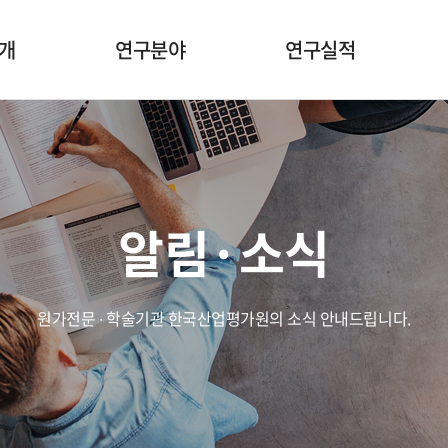
소개
연구분야
연구실적
적
원가·ES·개발부담금
원가·ES·개발부담금
말
학술
학술
알림·소식
리서치
리서치
도
평생교육원
원가전문 ∙ 학술기관 한국산업평가원의 소식 안내드립니다.