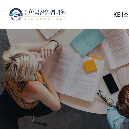
KEII
설립목
인사
연혁
조직